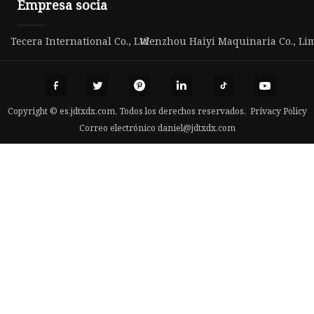
Empresa socia
Tecera International Co., Ltd
Wenzhou Haiyi Maquinaria Co., Lim
Copyright © es.jdtxdx.com, Todos los derechos reservados.
Privacy Policy
Correo electrónico
daniel@jdtxdx.com