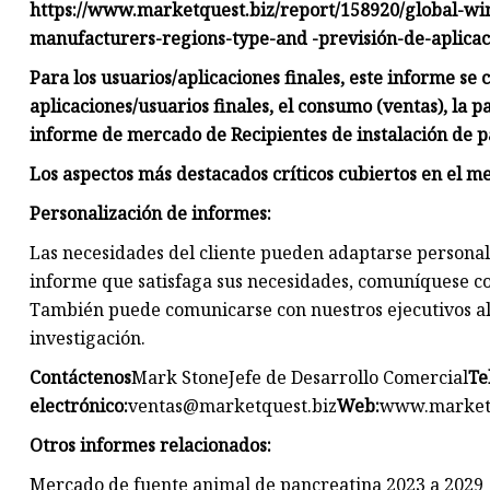
https://www.marketquest.biz/report/158920/global-wi
manufacturers-regions-type-and -previsión-de-aplicac
Para los usuarios/aplicaciones finales, este informe se 
aplicaciones/usuarios finales, el consumo (ventas), la 
informe de mercado de Recipientes de instalación de pa
Los aspectos más destacados críticos cubiertos en el m
Personalización de informes:
Las necesidades del cliente pueden adaptarse personal
informe que satisfaga sus necesidades, comuníquese co
También puede comunicarse con nuestros ejecutivos al
investigación.
Contáctenos
Mark StoneJefe de Desarrollo Comercial
Te
electrónico:
ventas@marketquest.biz
Web:
www.marketq
Otros informes relacionados:
Mercado de fuente animal de pancreatina 2023 a 2029