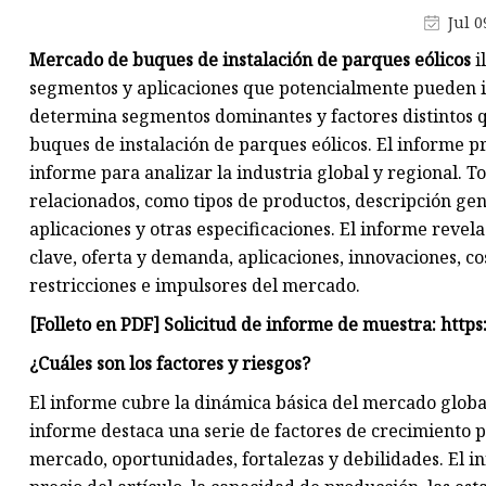
Bomba de agua diésel
Jul 0
Generador de gasolina
Mercado de buques de instalación de parques eólicos
i
Bomba de agua de gasolina
segmentos y aplicaciones que potencialmente pueden in
determina segmentos dominantes y factores distintos 
buques de instalación de parques eólicos. El informe pr
informe para analizar la industria global y regional. To
relacionados, como tipos de productos, descripción gene
aplicaciones y otras especificaciones. El informe revela
clave, oferta y demanda, aplicaciones, innovaciones, co
restricciones e impulsores del mercado.
[Folleto en PDF] Solicitud de informe de muestra: ht
¿Cuáles son los factores y riesgos?
El informe cubre la dinámica básica del mercado global
informe destaca una serie de factores de crecimiento pot
mercado, oportunidades, fortalezas y debilidades. El in