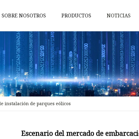
SOBRE NOSOTROS
PRODUCTOS
NOTICIAS
Bomba
Motor
Generador
Maquinaria de ingeniería
Generador de gas
Motor diesel
e instalación de parques eólicos
Motor de gasolina
Generador de diesel
Generador de soldadura
Escenario del mercado de embarcacio