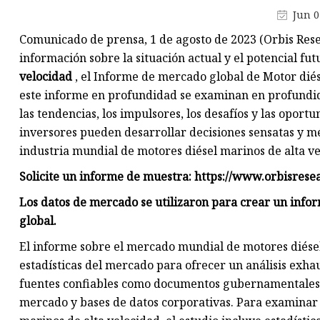
Bomba de agua diésel
Jun 0
Generador de gasolina
Comunicado de prensa, 1 de agosto de 2023 (Orbis Res
Bomba de agua de gasolina
información sobre la situación actual y el potencial fut
velocidad
, el Informe de mercado global de Motor diés
este informe en profundidad se examinan en profundid
las tendencias, los impulsores, los desafíos y las oport
inversores pueden desarrollar decisiones sensatas y 
industria mundial de motores diésel marinos de alta ve
Solicite un informe de muestra: https://www.orbisres
Los datos de mercado se utilizaron para crear un infor
global.
El informe sobre el mercado mundial de motores diésel
estadísticas del mercado para ofrecer un análisis exhaus
fuentes confiables como documentos gubernamentales,
mercado y bases de datos corporativas. Para examinar d