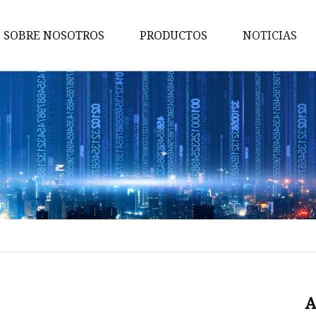
SOBRE NOSOTROS
PRODUCTOS
NOTICIAS
Bomba
Motor
Generador
Maquinaria de ingeniería
Generador de gas
Motor diesel
Motor de gasolina
Generador de diesel
Generador de soldadura
A