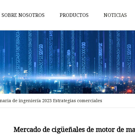
SOBRE NOSOTROS
PRODUCTOS
NOTICIAS
Bomba
Motor
Generador
Maquinaria de ingeniería
Generador de gas
Motor diesel
aria de ingeniería 2023 Estrategias comerciales
Motor de gasolina
Generador de diesel
Generador de soldadura
Mercado de cigüeñales de motor de ma