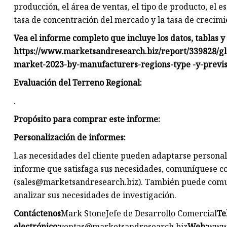
producción, el área de ventas, el tipo de producto, el 
tasa de concentración del mercado y la tasa de crecimi
Vea el informe completo que incluye los datos, tablas y
https://www.marketsandresearch.biz/report/339828/g
market-2023-by-manufacturers-regions-type -y-previs
Evaluación del Terreno Regional:
.
Propósito para comprar este informe:
Personalización de informes:
Las necesidades del cliente pueden adaptarse personal
informe que satisfaga sus necesidades, comuníquese c
(
sales@marketsandresearch.biz
). También puede comu
analizar sus necesidades de investigación.
Contáctenos
Mark StoneJefe de Desarrollo Comercial
Te
electrónico:
ventas@marketsandresearch.biz
Web:
www.