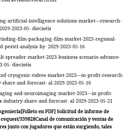
g-artificial-intelligence-solutions-market—research-
2029-2023-05- dieciséis
winding-film-packaging-film-market-2023-regional-
d-pestel-analysis-by- 2029-2023-05-16
alt-spreader-market-2023-business-scenario-advance-
-05- dieciséis
oof-cryogenic-valves-market-2023—in-profit-research-
share-and-forecast- al-2029-2023-05-16
maging-and-neuroimaging-market-2023—in-profit-
industry-share-and-forecast- al-2029-2023-05-21
ngeniería
[Folleto en PDF] Solicitud de informe de
-request/339828
Canal de comunicación y ventas de
eres junto con jugadores que están surgiendo, tales