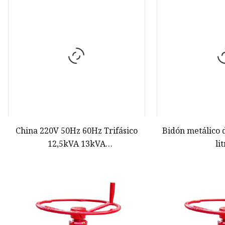
Bomba de agua diésel
Generador de gasolina
Bomba de agua de gasolina
China 220V 50Hz 60Hz Trifásico
Bidón metálico 
12,5kVA 13kVA
li
Silencioso/Insonorizado
Diesel/Gasolina Denyo Grupo
electrógeno
eléctrico/Generación/Generación
Precio a prueba de sonido