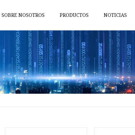
SOBRE NOSOTROS
PRODUCTOS
NOTICIAS
Bomba
Motor
Generador
Maquinaria de ingeniería
Generador de gas
Motor diesel
Motor de gasolina
Generador de diesel
Generador de soldadura