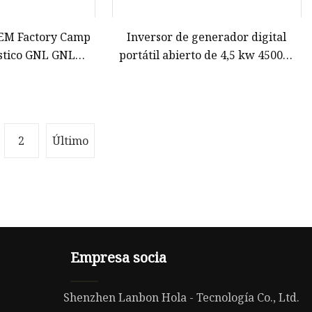
OEM Factory Camp
Inversor de generador digital
stico GNL GNL
portátil abierto de 4,5 kw 4500W
s natural propano
192f Generador diésel a la venta
dor 3 en 1 2kVA
5kVA 5000watts
ts 7000 Watts
2
Último
Empresa socia
Shenzhen Lanbon Hola - Tecnología Co., Ltd.