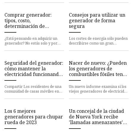
tierra como un huracán importa
generador portátil con frecue
Comprar generador:
Consejos para utilizar un
tipos, costo,
generador de forma
determinación de
segura
potencia, qué pueden
funcionar.
¿Está pensando en adquirir un
Los cortes de energía sólo pueden
generador? No estás solo y por
describirse como un gran
una buena razón. En promedio,
inconveniente. Si bien muchos
los clientes de electricid
residentes pueden soportar qu
Seguridad del generador:
Nacer de nuevo: ¿Pueden
cómo mantener la
los generadores de
electricidad funcionando
combustibles fósiles tener
cuando se corta la luz
una segunda vida?
Compartir Los residentes de una
Un nuevo informe examina si los
comunidad de casas móviles en
viejos generadores de electricidad
Frenchtown Villa se están
que funcionan con combustibles
despertando con daños después d
fósiles pueden reutil
Los 6 mejores
Un concejal de la ciudad
generadores para chupar
de Nueva York recibe
rueda de 2023
'llamadas amenazantes'
por el proyecto de ley del