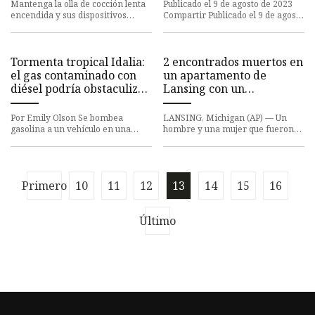
generador de gas del
Mantenga la olla de cocción lenta
Publicado el 9 de agosto de 2023
camión de helados, dice
encendida y sus dispositivos
Compartir Publicado el 9 de agosto
cargados durante el día del juego.
de 2023 Compartir Haga su
Nor'Adila Hepburn es
contribución ahora y ayude
Tormenta tropical Idalia:
2 encontrados muertos en
el gas contaminado con
un apartamento de
diésel podría obstaculizar
Lansing con un
las evacuaciones: NPR
generador en
funcionamiento
Por Emily Olson Se bombea
LANSING, Michigan (AP) — Un
probablemente murieron
gasolina a un vehículo en una
hombre y una mujer que fueron
gasolinera de Miami, Florida, en
de CO
encontrados muertos el fin de
enero. Las autoridades advier
semana pasado en un
apartamento
Primero
10
11
12
13
14
15
16
Último