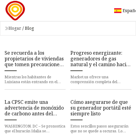
Españ
Hogar
/
Blog
Se recuerda a los
Progreso energizante:
propietarios de viviendas
generadores de gas
que tomen precauciones
natural y el camino hacia
al operar generadores
la sostenibilidad
Mientras los habitantes de
Market.us ofrece una
Luisiana están entrando en el
comprensión completa del
pico de la temporada de
mercado de Generadores de gas
huracanes, el propietario de una
natural [instantánea: tamaño del
tiend
mercado glo
La CPSC emite una
Cómo asegurarse de que
advertencia de monóxido
su generador portátil esté
de carbono antes del
siempre listo
huracán Idalia
WASHINGTON, DC – Se pronostica
Estos sencillos pasos asegurarán
que el huracán Idalia se
que no se quede a oscuras. Lo
fortalecerá rápidamente y tocará
ideal es que no utilice su